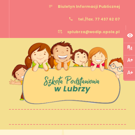
Biuletyn Informacji Publicznej
tel./fax. 77 437 62 07
splubrza@wodip.opole.pl